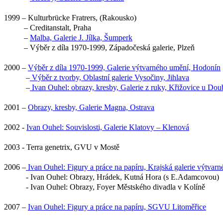
1999 – Kulturbrücke Fratrers, (Rakousko)
– Creditanstalt, Praha
–
Malba, Galerie J. Jílka, Šumperk
– Výběr z díla 1970-1999, Západočeská galerie, Plzeň
2000 –
Výběr z díla 1970-1999, Galerie výtvarného umění, Hodonín
–
Výběr z tvorby, Oblastní galerie Vysočiny, Jihlava
–
Ivan Ouhel: obrazy, kresby, Galerie z ruky, Křižovice u Do
2001 –
Obrazy, kresby, Galerie Magna, Ostrava
2002 -
Ivan Ouhel: Souvislosti, Galerie Klatovy – Klenová
2003 - Terra genetrix, GVU v Mostě
2006 –
Ivan Ouhel: Figury a práce na papíru, Krajská galerie výtvarn
- Ivan Ouhel: Obrazy, Hrádek, Kutná Hora (s E.Adamcovou)
- Ivan Ouhel: Obrazy, Foyer Městského divadla v Kolíně
2007 –
Ivan Ouhel: Figury a práce na papíru, SGVU Litoměřice