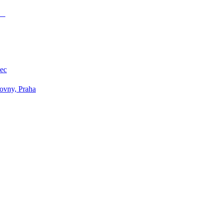
ha
dec
ťovny, Praha