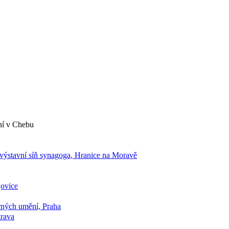
ní v Chebu
výstavní síň synagoga, Hranice na Moravě
jovice
rných umění, Praha
trava