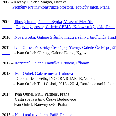
2008
- Kresby, Galerie Magna, Ostrava
–
Proměny krajiny/konstrukce prostoru, Topičův salon, Pra
2009
–
Jihovýchod..., Galerie Sýpka, Valašské Meziříčí
–
Objevený prostor, Galerie GEMA, Kolowratský palác, Praha
2010
–
Nová tvorba, Galerie Státního hradu a zámku Jindřichův Hra
2011
–
Ivan Ouhel: Ze sbírky České pojišťovny, Galerie České pojiš
- Ivan Ouhel: Obrazy, Galerie Doma, Kyjov
2012
–
Rozhraní, Galerie Františka Drtikola, Příbram
2013
–
Ivan Ouhel, Galerie města Trutnova
– Geometrie a světlo, INCORNICIARTE, Verona
- Ivan Ouhel: Tutti Colori, 2013 - 2014, Roudnice nad Labem
2014 - Ivan Ouhel, PRK Partners, Praha
- Cesta světla a tmy, České Budějovice
- Ivan Ouhel: Barevný svět, Praha
2015 -
Nad i pod rovníkem, Paříž, Francie