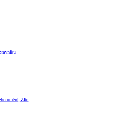
ubravníku
ého umění, Zlín