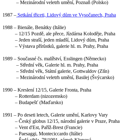
– Mezinárodní veletrh umění, Poznaň (Polsko)
1987 –
Setkání třiceti, Lidový dům ve Vysočanech, Praha
1988 – Bienále, Benátky (Itálie)
– 12/15 Pozdě, ale přece, Jízdárna Koloděje, Praha
– Jeden straší, jeden mladší, Lidový dům, Praha
– Výstava přírůstků, galerie hl. m. Prahy, Praha
1989 – Současné čs. malířství, Esslingen (Německo)
– Střední věk, Galerie hl. m. Prahy, Praha
– Střední věk, Státní galerie, Gottwaldov (Zlín)
– Mezinárodní veletrh umění, Basilej (Švýcarsko)
1990 – Kreslení 12/15, Galerie Fronta, Praha
– Rotterdam (nizozemsko)
– Budapešť (Maďarsko)
1991 – Po deseti letech, Galerie umění, Karlovy Vary
– Český globus 12/15, národní galerie v Praze, Praha
– Vent d'Est, Paříž-Brest (Francie)
– Paesaggi, Monteciccardo (Itálie)
– Šedá cihla, 78/1991, zámek Klenová