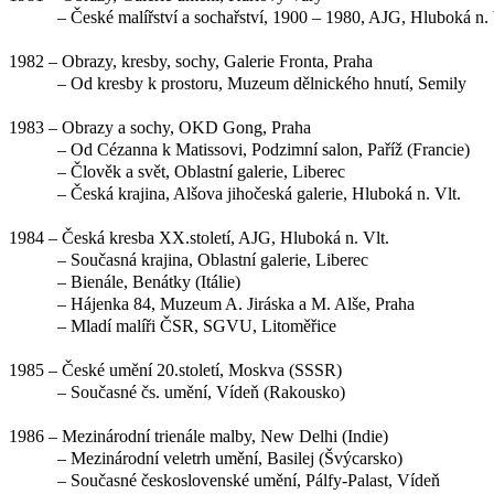
– České malířství a sochařství, 1900 – 1980, AJG, Hluboká n. 
1982 – Obrazy, kresby, sochy, Galerie Fronta, Praha
– Od kresby k prostoru, Muzeum dělnického hnutí, Semily
1983 – Obrazy a sochy, OKD Gong, Praha
– Od Cézanna k Matissovi, Podzimní salon, Paříž (Francie)
– Člověk a svět, Oblastní galerie, Liberec
– Česká krajina, Alšova jihočeská galerie, Hluboká n. Vlt.
1984 – Česká kresba XX.století, AJG, Hluboká n. Vlt.
– Současná krajina, Oblastní galerie, Liberec
– Bienále, Benátky (Itálie)
– Hájenka 84, Muzeum A. Jiráska a M. Alše, Praha
– Mladí malíři ČSR, SGVU, Litoměřice
1985 – České umění 20.století, Moskva (SSSR)
– Současné čs. umění, Vídeň (Rakousko)
1986 – Mezinárodní trienále malby, New Delhi (Indie)
– Mezinárodní veletrh umění, Basilej (Švýcarsko)
– Současné československé umění, Pálfy-Palast, Vídeň