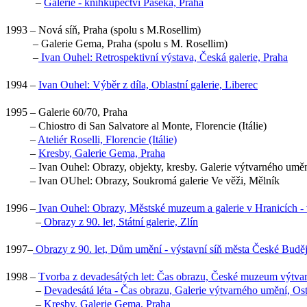
–
Galerie - knihkupectví Paseka, Praha
1993 – Nová síň, Praha (spolu s M.Rosellim)
– Galerie Gema, Praha (spolu s M. Rosellim)
–
Ivan Ouhel: Retrospektivní výstava, Česká galerie, Praha
1994 –
Ivan Ouhel: Výběr z díla, Oblastní galerie, Liberec
1995 – Galerie 60/70, Praha
– Chiostro di San Salvatore al Monte, Florencie (Itálie)
–
Ateliér Roselli, Florencie (Itálie)
–
Kresby, Galerie Gema, Praha
– Ivan Ouhel: Obrazy, objekty, kresby. Galerie výtvarného umě
– Ivan OUhel: Obrazy, Soukromá galerie Ve věži, Mělník
1996 –
Ivan Ouhel: Obrazy, Městské muzeum a galerie v Hranicích - 
–
Obrazy z 90. let, Státní galerie, Zlín
1997
–
Obrazy z 90. let, Dům umění - výstavní síň města České Budě
1998 –
Tvorba z devadesátých let: Čas obrazu, České muzeum výtva
–
Devadesátá léta - Čas obrazu, Galerie výtvarného umění, Os
–
Kresby, Galerie Gema, Praha