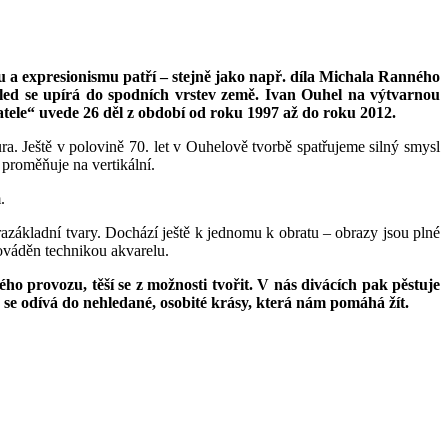
u a expresionismu patří – stejně jako např. díla Michala Ranného
hled se upírá do spodních vrstev země. Ivan Ouhel na výtvarnou
atele“ uvede 26 děl z období od roku 1997 až do roku 2012.
. Ještě v polovině 70. let v Ouhelově tvorbě spatřujeme silný smysl
 proměňuje na vertikální.
.
azákladní tvary. Dochází ještě k jednomu k obratu – obrazy jsou plné
rováděn technikou akvarelu.
o provozu, těší se z možnosti tvořit. V nás divácích pak pěstuje
u se odívá do nehledané, osobité krásy, která nám pomáhá žít.