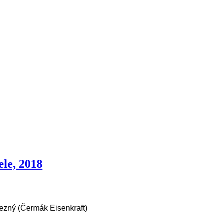
ele, 2018
ezný (Čermák Eisenkraft)