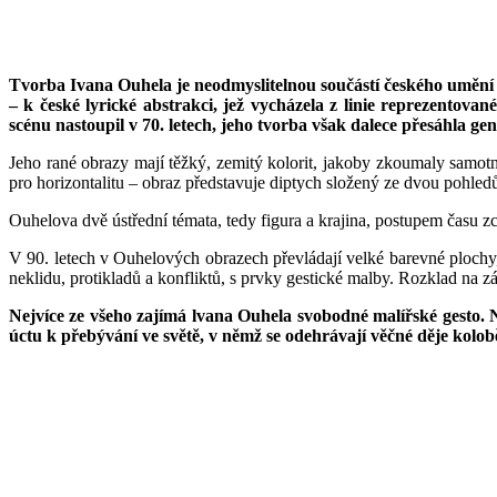
Tvorba Ivana Ouhela je neodmyslitelnou součástí českého umění p
– k české lyrické abstrakci, jež vycházela z linie reprezento
scénu nastoupil v 70. letech, jeho tvorba však dalece přesáhla g
Jeho rané obrazy mají těžký, zemitý kolorit, jakoby zkoumaly samot
pro horizontalitu – obraz představuje diptych složený ze dvou pohledů
Ouhelova dvě ústřední témata, tedy figura a krajina, postupem času zce
V 90. letech v Ouhelových obrazech převládají velké barevné plochy,
neklidu, protikladů a konfliktů, s prvky gestické malby. Rozklad na z
Nejvíce ze všeho zajímá lvana Ouhela svobodné malířské gesto. N
úctu k přebývání ve světě, v němž se odehrávají věčné děje kolob