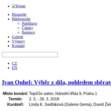
Biografie
Bibliografie
Publikace
Články
Ilustrace
Galerie
Výstavy
Kontakt
CZ
EN
Ivan Ouhel: Výběr z díla, pohledem sběrat
Místo konání:
Topičův salon, Národní třída 9, Praha 1
Termín:
2. 3. - 26. 3. 2018
Kurátoři:
Linda K. Sedláková (Galerie Gema), David Žel