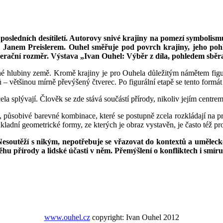
osledních desítiletí. Autorovy snivé krajiny na pomezí symbolism
vané Janem Preislerem. Ouhel směřuje pod povrch krajiny, jeho po
enerační rozměr. Výstava „Ivan Ouhel: Výběr z díla, pohledem sběr
né hlubiny země. Kromě krajiny je pro Ouhela důležitým námětem figura
 – většinou mírně převýšený čtverec. Po figurální etapě se tento formát
la splývají. Člověk se zde stává součástí přírody, nikoliv jejím centrem
 působivé barevné kombinace, které se postupně zcela rozkládají na pr
ákladní geometrické formy, ze kterých je obraz vystavěn, je často též p
esoutěží s nikým, nepotřebuje se vřazovat do kontextů a uměleckéh
ěhu přírody a lidské účasti v něm. Přemýšlení o konfliktech i smír
www.ouhel.cz
copyright: Ivan Ouhel 2012